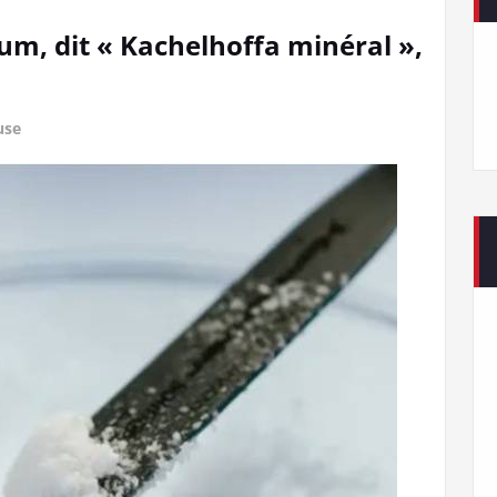
ium, dit « Kachelhoffa minéral »,
use