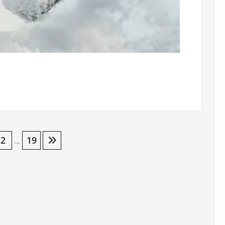
2
19
…