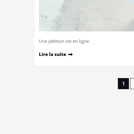
Une pétition est en ligne.
Lire la suite
Pagination
1
des
publications