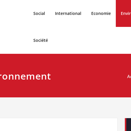
Social
International
Economie
Envi
Société
ironnement
A