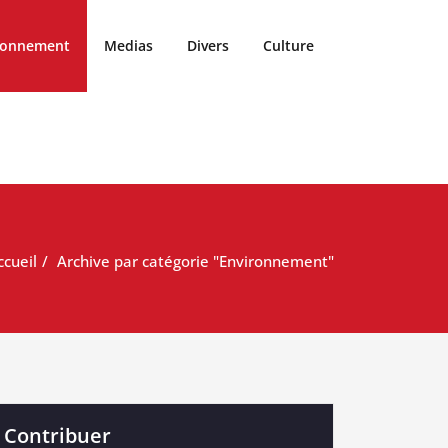
ronnement
Medias
Divers
Culture
ccueil
Archive par catégorie "Environnement"
Contribuer