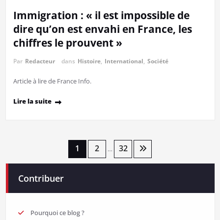
Immigration : « il est impossible de
dire qu’on est envahi en France, les
chiffres le prouvent »
Par
Redacteur
dans
Histoire
,
International
,
Société
Article à lire de France Info.
Lire la suite
Pagination
1
2
32
…
des
Contribuer
publications
Pourquoi ce blog ?