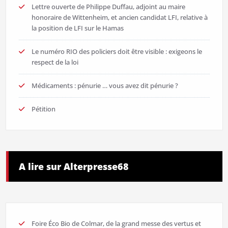
Lettre ouverte de Philippe Duffau, adjoint au maire
honoraire de Wittenheim, et ancien candidat LFI, relative à
la position de LFI sur le Hamas
Le numéro RIO des policiers doit être visible : exigeons le
respect de la loi
Médicaments : pénurie … vous avez dit pénurie ?
Pétition
A lire sur Alterpresse68
Foire Éco Bio de Colmar, de la grand messe des vertus et