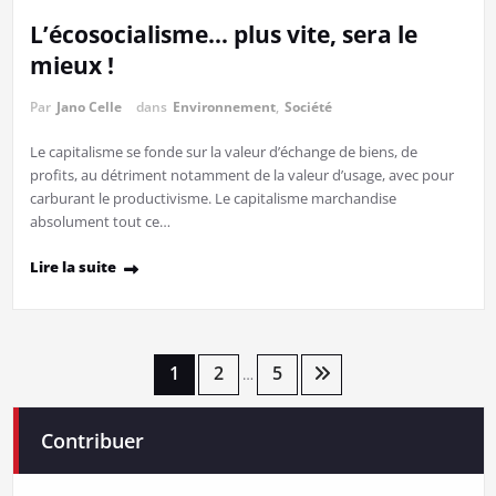
L’écosocialisme… plus vite, sera le
mieux !
Par
Jano Celle
dans
Environnement
,
Société
Le capitalisme se fonde sur la valeur d’échange de biens, de
profits, au détriment notamment de la valeur d’usage, avec pour
carburant le productivisme. Le capitalisme marchandise
absolument tout ce…
Lire la suite
Pagination
1
2
5
…
des
Contribuer
publications