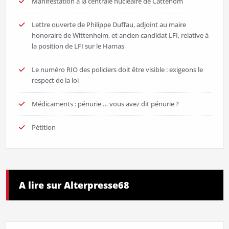
Manifestation à la centrale nucléaire de Cattenom
Lettre ouverte de Philippe Duffau, adjoint au maire
honoraire de Wittenheim, et ancien candidat LFI, relative à
la position de LFI sur le Hamas
Le numéro RIO des policiers doit être visible : exigeons le
respect de la loi
Médicaments : pénurie … vous avez dit pénurie ?
Pétition
A lire sur Alterpresse68