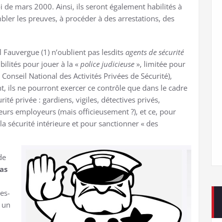
i de mars 2000. Ainsi, ils seront également habilités à
bler les preuves, à procéder à des arrestations, des
l Fauvergue (1) n’oublient pas lesdits
agents de sécurité
ilités pour jouer à la «
police judicieuse
», limitée pour
au Conseil National des Activités Privées de Sécurité),
ent, ils ne pourront exercer ce contrôle que dans le cadre
té privée : gardiens, vigiles, détectives privés,
eurs employeurs (mais officieusement ?), et ce, pour
la sécurité intérieure et pour sanctionner « des
de
as
es-
i un