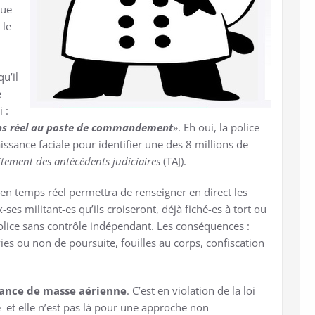
tue
 le
u’il
e
 :
s réel
au poste de commandement
». Eh oui, la police
aissance faciale pour identifier une des 8 millions de
itement des antécédents judiciaires
(TAJ).
en temps réel permettra de renseigner en direct les
-ses militant-es qu’ils croiseront, déjà fiché-es à tort ou
 police sans contrôle indépendant. Les conséquences :
ies ou non de poursuite, fouilles au corps, confiscation
llance de masse aérienne
. C’est en violation de la loi
e et elle n’est pas là pour une approche non