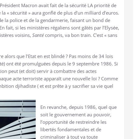
 Président Macron avait fait de la sécurité LA priorité de
a « sécurité » aura gonflé de plus d’un milliard d’euros.
 de la police et de la gendarmerie, faisant un bond de
fait, si les ministères régaliens sont gâtés par l’Elysée,
istères voisins,
Santé
compris, va bon train. C’est « sans
e alors que l’Etat en est blindé ? Pas moins de 34 lois
urité) ont été promulguées depuis le 9 septembre 1986. Si
on peut (et doit) servir à combattre des actes
que acte terroriste apparaît une nouvelle loi ? Comme
bition djihadiste ( et est prête à y sacrifier sa vie quel
En revanche, depuis 1986, quel que
soit le gouvernement au pouvoir,
l’opportunité de restreindre les
libertés fondamentales et de
criminaliser à tout va toute