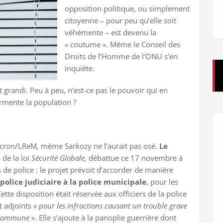
opposition politique, ou simplement
citoyenne – pour peu qu’elle soit
véhémente – est devenu la
« coutume ». Même le Conseil des
Droits de l’Homme de l’ONU s’en
inquiète.
 grandi. Peu à peu, n’est-ce pas le pouvoir qui en
urmente la population ?
Macron/LReM
,
même Sarkozy ne l’aurait pas osé.
Le
 de la loi
Sécurité Globale,
débattue ce 17 novembre à
 de police : le projet prévoit d’accorder de manière
police judiciaire
à la police municipale
, pour les
e disposition était réservée aux officiers de la police
t adjoints «
pour les infractions causant un trouble grave
la commune
». Elle s’ajoute à la panoplie guerrière dont