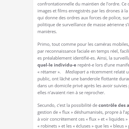
confrontationnelle du maintien de l’ordre. Ce 
images et films enregistrés par les drones à l
qui donne des ordres aux forces de police, sur
politique de surveillance de masse aérienne s
manières.
Primo, tout comme pour les caméras mobiles, 
par reconnaissance faciale en temps réel, facili
es préalablement identifié-es. Ainsi, la surve
quel-le individu-e
repéré-e lors d’une manifes
« rétamer ».
Mediapart
a récemment relaté un
public, ont lâché une banderole flottante dura
dans un domicile privé après les avoir suivies
elles n’avaient rien à se reprocher.
Secundo, c’est la possibilité de
contrôle des a
gestion de « flux » déshumanisés, propre à l’
à voir concrètement ces « flux » et « liquides »
« robinets » et les « écluses » que les « bleus 