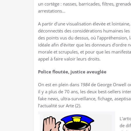
un cortège : nasses, barricades, filtres, gren
arrestations…
A partir d’une visualisation élevée et lointa
déconnectés des considérations humaines les p
des points vus du dessus, où l’appréhension, l
idéale afin d’éviter que les donneurs d’ordre 
morale et scrupules, et pour que les manifesta
appel à faire valoir leurs droits.
Police floutée, justice aveuglée
On est en plein dans
1984
de George Orwell o
il y a plus de 70 ans, les deux best-sellers in
fake news, ultra-surveillance, fichage, asepti
l’actualité sur Arte (2).
L’arti
de di