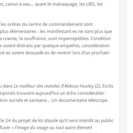
ades, canon à eau… avant le matraquage, les LBD, les
ine, les ordres du centre de commandement sont
lus élémentaires : les manifestant-es ne sont plus que
a crainte, la souffrance, sont imperceptibles. Condition
ne soient distraits par quelque empathie, considération
nt-es soient dissuadé-es de revenir lors d’un prochain
u dans
Le meilleur des mondes
d’Aldous Huxley (2). Ecrits
temporels trouvent aujourd’hui un écho considérable :
sation sociale et sanitaire… Un documentaire télescope
cle 24 du projet de loi stipule qu’il sera interdit au public
ffuser «
l’image du visage ou tout autre élément