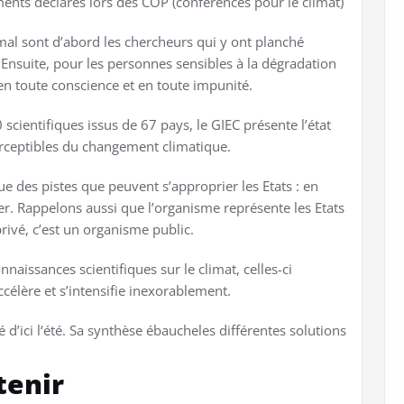
ments déclarés lors des COP (conférences pour le climat)
mal sont d’abord les chercheurs qui y ont planché
Ensuite, pour les personnes sensibles à la dégradation
n toute conscience et en toute impunité.
 scientifiques issus de 67 pays, le GIEC présente l’état
erceptibles du changement climatique.
ue des pistes que peuvent s’approprier les Etats : en
érer. Rappelons aussi que l’organisme représente les Etats
rivé, c’est un organisme public.
nnaissances scientifiques sur le climat, celles-ci
élère et s’intensifie inexorablement.
é d’ici l‘été. Sa synthèse ébaucheles différentes solutions
tenir