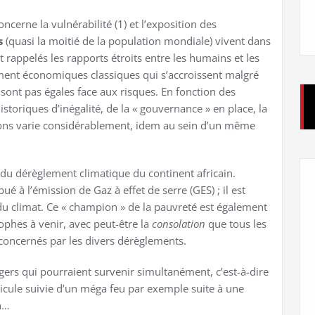
cerne la vulnérabilité (1) et l’exposition des
s
(quasi la moitié de la population mondiale) vivent dans
appelés les rapports étroits entre les humains et les
ent économiques classiques qui s’accroissent malgré
 sont pas égales face aux risques. En fonction des
oriques d’inégalité, de la « gouvernance » en place, la
ions varie considérablement, idem au sein d’un même
s du dérèglement climatique du continent africain.
ué à l’émission de Gaz à effet de serre (GES) ; il est
ts du climat. Ce « champion » de la pauvreté est également
ophes à venir, avec peut-être la
consolation
que tous les
concernés par les divers dérèglements.
ers qui pourraient survenir simultanément, c’est-à-dire
icule suivie d’un méga feu par exemple suite à une
n…