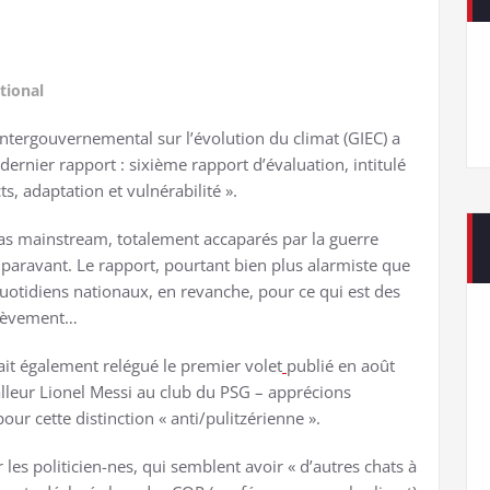
tional
intergouvernemental sur l’évolution du climat (GIEC) a
ernier rapport : sixième rapport d’évaluation, intitulé
, adaptation et vulnérabilité ».
as mainstream, totalement accaparés par la guerre
paravant. Le rapport, pourtant bien plus alarmiste que
quotidiens nationaux, en revanche, pour ce qui est des
brièvement…
vait également relégué le premier volet
publié en août
leur Lionel Messi au club du PSG – apprécions
ur cette distinction « anti/pulitzérienne ».
es politicien-nes, qui semblent avoir « d’autres chats à