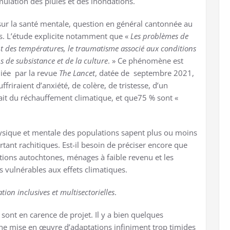
ulation des pluies et des inondations.
 sur la santé mentale, question en général cantonnée au
cs. L’étude explicite notamment que «
Les problèmes de
 des températures, le traumatisme associé aux conditions
 de subsistance et de la culture
. » Ce phénomène est
liée par la revue
The Lancet
, datée de septembre 2021,
friraient d’anxiété, de colère, de tristesse, d’un
fait du réchauffement climatique, et que75 % sont «
hysique et mentale des populations sapent plus ou moins
tant rachitiques. Est-il besoin de préciser encore que
ions autochtones, ménages à faible revenu et les
 vulnérables aux effets climatiques.
tion inclusives et multisectorielles
.
s sont en carence de projet. Il y a bien quelques
ne mise en œuvre d’adaptations infiniment trop timides