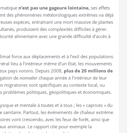
imatique
n’est pas une gageure lointaine,
ses effets
ement des phénomènes météorologiques extrêmes va déjà
reuses espèces, entraînant une mort massive de plantes
tanés, produisent des complexités difficiles à gérer.
curité alimentaire avec une grande difficulté d’accès à
climat force aux déplacements et à l’exil des populations
énéral lieu à l’intérieur même d’un Etat, les mouvements
 deux pays voisins. Depuis 2008,
plus de 20 millions de
igation de
nomader
chaque année à l’intérieur de leur
s migratoires sont spécifiques au contexte local, vu
les problèmes politiques, géopolitiques et économiques.
sique et mentale à toutes et à tous ; les « caprices » du
 sanitaire. Partout, les événements de chaleur extrême
ires vont crescendo, avec les feux de forêt, ainsi que
et aux animaux. Le rapport cite pour exemple la