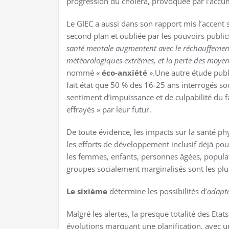
progression du choléra, provoquée par l’accum
Le GIEC a aussi dans son rapport mis l’accent
second plan et oubliée par les pouvoirs publi
santé mentale augmentent avec le réchauffement
météorologiques extrêmes, et la perte des moyens
nommé «
éco-anxiété
».Une autre étude pub
fait état que 50 % des 16-25 ans interrogés souf
sentiment d’impuissance et de culpabilité du 
effrayés » par leur futur.
De toute évidence, les impacts sur la santé p
les efforts de développement inclusif déjà pour
les femmes, enfants, personnes âgées, populat
groupes socialement marginalisés sont les plus
Le sixième
détermine les possibilités d’
adapta
Malgré les alertes, la presque totalité des Etat
évolutions marquant une planification, avec u