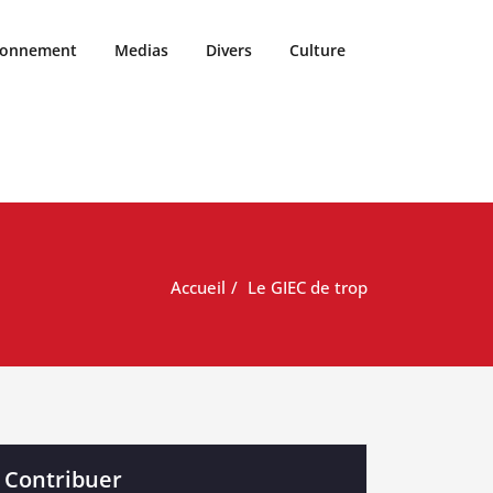
ronnement
Medias
Divers
Culture
Accueil
Le GIEC de trop
Contribuer