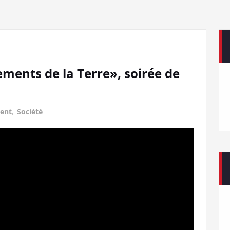
ents de la Terre», soirée de
ent
,
Société