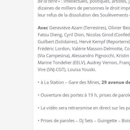
de la terre
»
: intellectuels, politiques, artistes
dizaines de milliers de personnes le droit impr
leur refus de la dissolution des Soulèvements d
Avec
Geneviève Azam (Terrestres), Olivier Bes
Fatou Dieng, Cyril Dion, Nicolas Girod (Conféd
Guilbert (Solidaires), Hervé Kempf (Reporterre)
Frédéric Lordon, Valérie Masson-Delmotte, Co
(Via Campesina), Alessandro Pignocchi, Kristin 
Marine Tondelier (EELV), Audrey Vernon, Franç
Vire (SNJ-CGT), Louisa Youski.
• à La Station – Gare des Mines,
29 avenue de 
• Ouverture des portes à 19 h, prises de parole 
• La vidéo sera retransmise en direct sur les 
• Prises de paroles – Dj Sets – Guingette – Bo