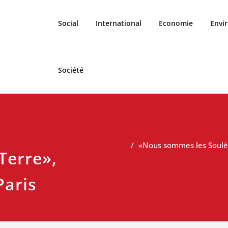
Social
International
Economie
Envi
Société
«Nous sommes les Soulèv
Terre»,
Paris