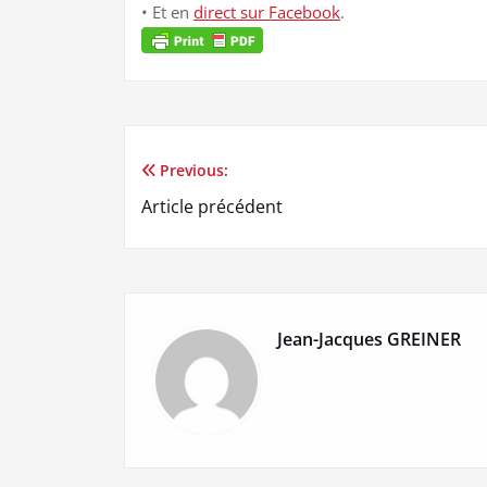
• Et en
direct sur Facebook
.
Previous:
Navigation
Article précédent
de
l’article
Jean-Jacques GREINER