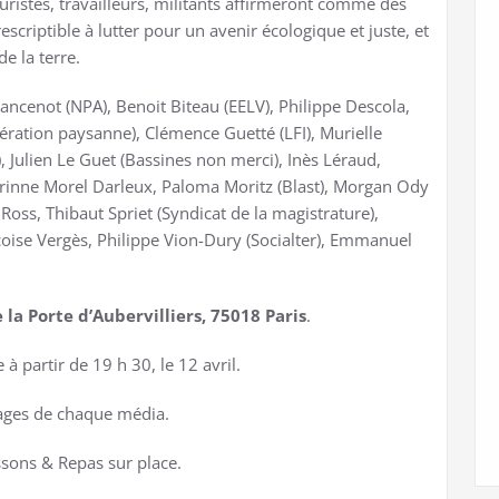
, juristes, travailleurs, militants affirmeront comme des
escriptible à lutter pour un avenir écologique et juste, et
e la terre.
ancenot (NPA), Benoit Biteau (EELV), Philippe Descola,
ération paysanne), Clémence Guetté (LFI), Murielle
, Julien Le Guet (Bassines non merci), Inès Léraud,
rinne Morel Darleux, Paloma Moritz (Blast), Morgan Ody
Ross, Thibaut Spriet (Syndicat de la magistrature),
oise Vergès, Philippe Vion-Dury (Socialter), Emmanuel
la Porte d’Aubervilliers, 75018 Paris
.
à partir de 19 h 30, le 12 avril.
pages de chaque média.
issons & Repas sur place.