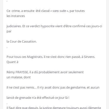
.
Ce crime, a ensuite été classé
« sans suite »,
par toutes
les instances
judiciaires. Et ce verdict hypocrite vient d’être confirmé ces jours-ci
par
la Cour de Cassation.
.
Pour tous ces Magistrats, il ne s’est donc rien passé, à Sirvens.
Quant à
Rémy FRAYSSE, il a dû probablement avoir seulement
un malaise, dont
il ne s’est pas remis… Il n’y avait donc pas de gendarme, et aucun
lancé de grenade n’a été effectué ce jour là !
.
Il faut dire que depuis, la justice demeure toujours aussi clémente