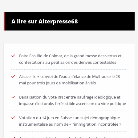
A lire sur Alterpresse68
Foire Éco Bio de Colmar, de la grand messe des vertus et
contestations au petit salon des dérives contestables
Alsace : le « convoi de l’eau » s’élance de Mulhouse le 23
mai pour trois jours de mobilisation à vélo
Banalisation du vote RN : entre naufrage idéologique et
impasse électorale, l’irrésistible ascension du vide politique
Votation du 14 juin en Suisse : un sujet démographique
instrumentalisé au nom de « l’immigration incontrôlée »