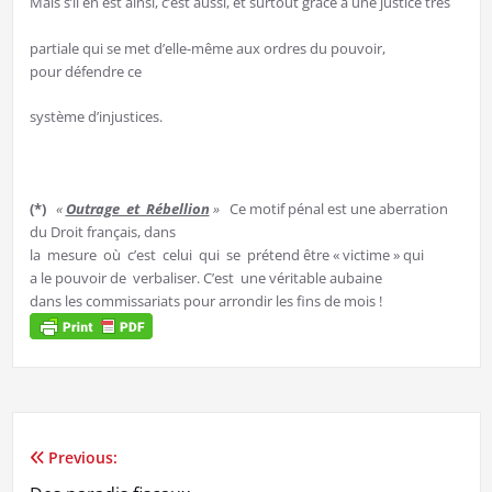
Mais s’il en est ainsi, c’est aussi, et surtout grâce à une justice très
partiale qui se met d’elle-même aux ordres du pouvoir,
pour défendre ce
système d’injustices.
(*)
«
Outrage et Rébellion
»
Ce motif pénal est une aberration
du Droit français, dans
la mesure où c’est celui qui se prétend être « victime » qui
a le pouvoir de verbaliser. C’est une véritable aubaine
dans les commissariats pour arrondir les fins de mois !
Previous:
Navigation