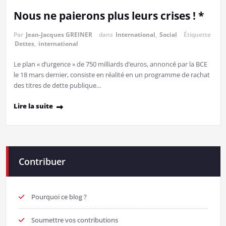
Nous ne paierons plus leurs crises ! *
Par
Jean-Jacques GREINER
dans
International
,
Social
Étiquette
Dettes
,
international
Le plan « d’urgence » de 750 milliards d’euros, annoncé par la BCE
le 18 mars dernier, consiste en réalité en un programme de rachat
des titres de dette publique…
Lire la suite
Contribuer
Pourquoi ce blog ?
Soumettre vos contributions