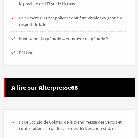
la position de LFI sur le Hamas
Le numéro RIO des policiers doit être visible : exigeons le
respect de la loi
Médicaments : pénurie … vous avez dit pénurie ?
Pétition
A lire sur Alterpresse68
Foire Éco Bio de Colmar, de la grand messe des vertus et
contestations au petit salon des dérives contestables